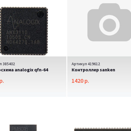
л 385402
Артикул 419612
схема analogix qfn-64
Контроллер sanken
р.
1420 р.