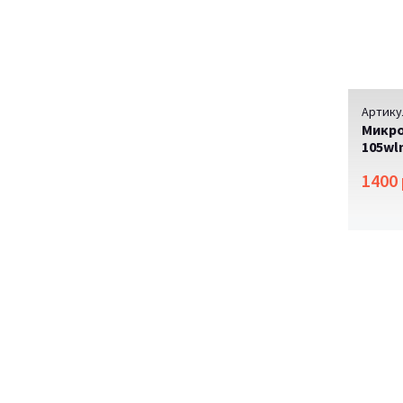
Артику
Микро
105wl
1400 
SAL