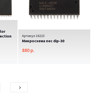
lor
lection
Артикул 16223
Микросхема nec dip-30
880 р.
ents
onsectetur adipisicing elit. Est sit cum quaerat
iatis fugiat cupiditate quia officiis obcaecati
mporibus natus similique. Accusantium, asperiores