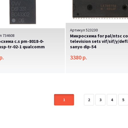
Артикул 523230
л 734608
Микросхема for pal/ntsc co
схема c.s pm-8018-0-
television sets vif/sif/y/def
nsp-tr-02-1 qualcomm
sanyo dip-54
р.
3380 р.
Микросхема texas instrum
E
$2999.99
-08%
$3700.00
1
2
3
4
5
Lorem ipsum dolor sit amet, c
accusantium sint fugit perspic
nesciunt molestias culpa, te