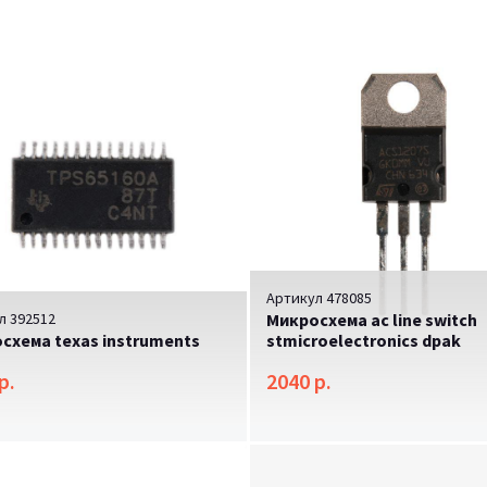
Артикул 478085
л 392512
Микросхема ac line switch
схема texas instruments
stmicroelectronics dpak
р.
2040 р.