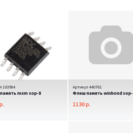
л 103984
Артикул 440762
память mxm sop-8
Флеш память winbond sop-
р.
1130 р.