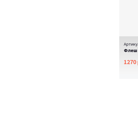
Артику
Флеш 
1270 
SAL