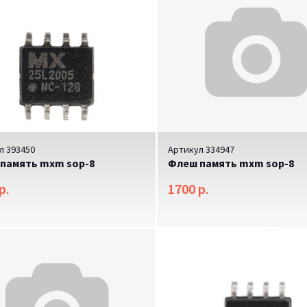
л 393450
Артикул 334947
память mxm sop-8
Флеш память mxm sop-8
р.
1700 р.