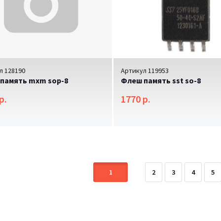
л 128190
Артикул 119953
память mxm sop-8
Флеш память sst so-8
р.
1770 р.
Флеш память mxm sop-8
E
$2999.99
-08%
$3700.00
1
2
3
4
5
Lorem ipsum dolor sit amet, c
accusantium sint fugit perspic
nesciunt molestias culpa, te