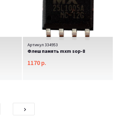
Артикул 334953
Флеш память mxm sop-8
1170 р.
onsectetur adipisicing elit. Est sit cum quaerat
iatis fugiat cupiditate quia officiis obcaecati
mporibus natus similique. Accusantium, asperiores