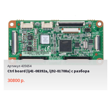
Артикул 435654
Ctrl board [lj41-08392a, lj92-01708a] с разбора
30800 р.