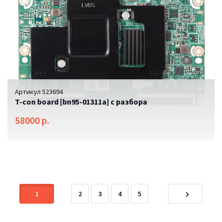
Артикул 523694
T-con board [bn95-01311a] с разбора
58000 р.
SALE
1
2
3
4
5