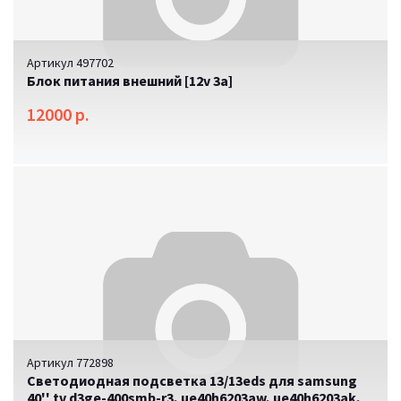
Артикул 497702
Блок питания внешний [12v 3a]
12000 р.
Артикул 772898
Светодиодная подсветка 13/13eds для samsung
40'' tv d3ge-400smb-r3, ue40h6203aw, ue40h6203ak,