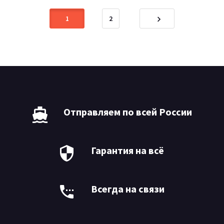
1
2
Отправляем по всей России
Гарантия на всё
Средство для очистки свч, electrolux, 250 мл
Всегда на связи
$2999.99
-08%
$3700.00
Lorem ipsum dolor sit amet, consectetur adipisicing elit.